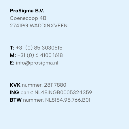
ProSigma B.V.
Coenecoop 4B
2741PG WADDINXVEEN
T:
+31 (0) 85 3030615
M:
+31 (0) 6 4100 1618
E:
info@prosigma.nl
KVK
nummer: 28117880
ING
bank: NL48INGB0005324359
BTW
nummer: NL8184.98.766.B01